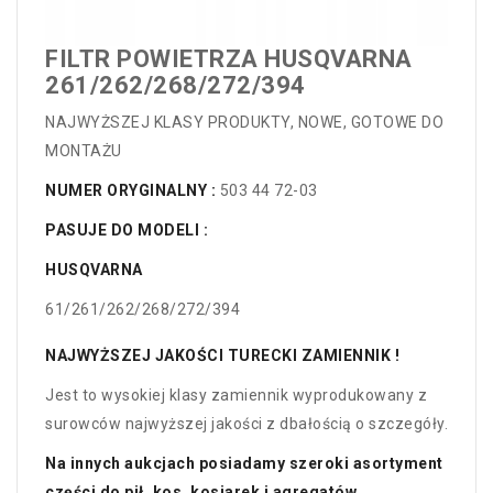
FILTR POWIETRZA HUSQVARNA
261/262/268/272/394
NAJWYŻSZEJ KLASY PRODUKTY, NOWE, GOTOWE DO
MONTAŻU
NUMER ORYGINALNY :
503 44 72-03
PASUJE DO MODELI :
HUSQVARNA
61/261/262/268/272/394
NAJWYŻSZEJ JAKOŚCI TURECKI ZAMIENNIK !
Jest to wysokiej klasy zamiennik wyprodukowany z
surowców najwyższej jakości z dbałością o szczegóły.
Na innych aukcjach posiadamy szeroki asortyment
części do pił, kos, kosiarek i agregatów