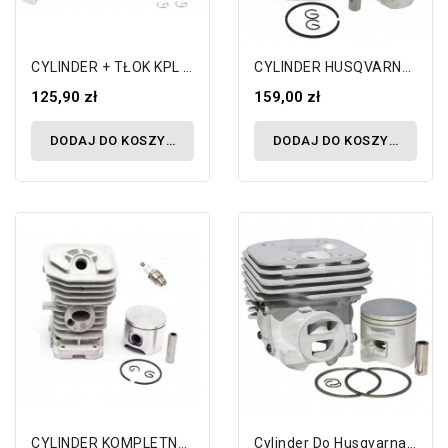
CYLINDER + TŁOK KPL STIHL FS400 FS450...
CYLINDER HUSQVARNA 435 440e 140 135 41MM
125,90 zł
159,00 zł
DODAJ DO KOSZYKA
DODAJ DO KOSZYKA
CYLINDER KOMPLETNY TŁOK HUSQVARNA 36 137...
Cylinder Do Husqvarna 365 XT 372 XT X-TORQ...