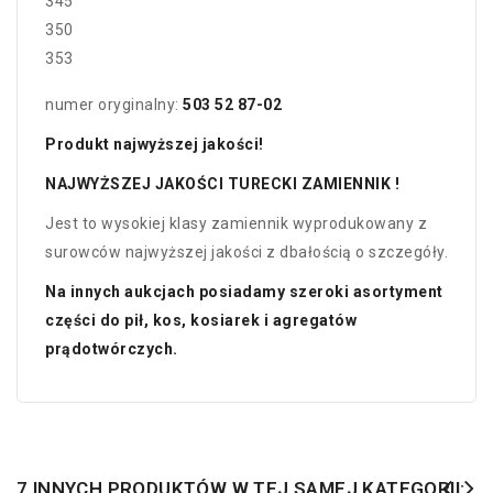
345
350
353
numer oryginalny:
503 52 87-02
Produkt najwyższej jakości!
NAJWYŻSZEJ JAKOŚCI TURECKI ZAMIENNIK !
Jest to wysokiej klasy zamiennik wyprodukowany z
surowców najwyższej jakości z dbałością o szczegóły.
Na innych aukcjach posiadamy szeroki asortyment
części do pił, kos, kosiarek i agregatów
prądotwórczych.
7 INNYCH PRODUKTÓW W TEJ SAMEJ KATEGORII: