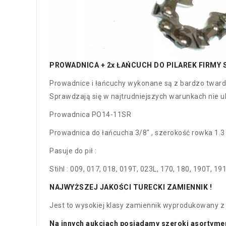
PROWADNICA + 2x ŁAŃCUCH DO PILAREK FIRMY STI
Prowadnice i łańcuchy wykonane są z bardzo twarde
Sprawdzają się w najtrudniejszych warunkach nie ul
Prowadnica PO14-11SR
Prowadnica do łańcucha 3/8" , szerokość rowka 1.3 
Pasuje do pił :
Stihl : 009, 017, 018, 019T, 023L, 170, 180, 190T,
NAJWYŻSZEJ JAKOŚCI TURECKI ZAMIENNIK !
Jest to wysokiej klasy zamiennik wyprodukowany z 
Na innych aukcjach posiadamy szeroki asortyment