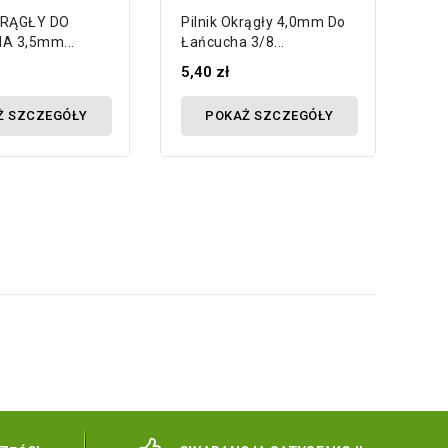
KRĄGŁY DO
Pilnik Okrągły 4,0mm Do
PI
A 3,5mm...
Łańcucha 3/8...
32
5,40 zł
15
Ż SZCZEGÓŁY
POKAŻ SZCZEGÓŁY