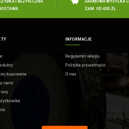
SZYBKA I BEZPIECZNA
DARMOWA WYSYŁKA C
DOSTAWA
ZAM. OD 400 ZŁ
KTY
INFORMACJE
je
Regulamin sklepu
odukty
Polityka prywatności
ciej kupowane
O nas
 z nami
rony
żytkowika
nto