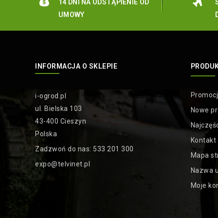
14 DNI NA ODSTĄPIENIE OD
UMOWY
INFORMACJA O SKLEPIE
PRODU
Promoc
i-ogrod.pl
ul. Bielska 103
Nowe pr
43-400 Cieszyn
Najczęś
Polska
Kontakt
Zadzwoń do nas:
533 201 300
Mapa st
expo@telvinet.pl
Nazwa u
Moje ko