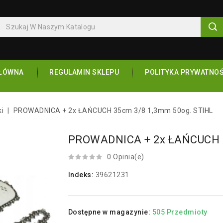
ŁÓWNA
REGULAMIN SKLEPU
POLITYKA PRYWATNOŚ
ki
PROWADNICA + 2x ŁAŃCUCH 35cm 3/8 1,3mm 50og. STIHL
PROWADNICA + 2x ŁAŃCUCH 3
0 Opinia(e)
Indeks:
39621231
Dostępne w magazynie:
505 Przedmioty