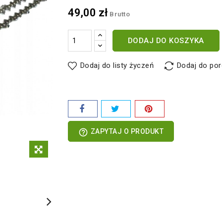
49,00 zł
Brutto
DODAJ DO KOSZYKA
Dodaj do listy życzeń
Dodaj do po
help_outline
ZAPYTAJ O PRODUKT