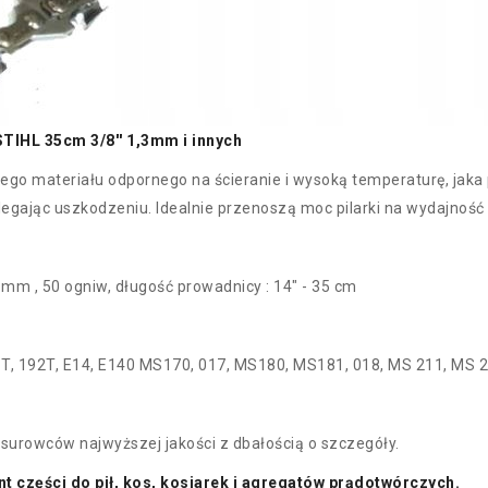
HL 35cm 3/8'' 1,3mm i innych
go materiału odpornego na ścieranie i wysoką temperaturę, jaka 
egając uszkodzeniu. Idealnie przenoszą moc pilarki na wydajność c
mm , 50 ogniw, długość prowadnicy : 14" - 35 cm
 191T, 192T, E14, E140 MS170, 017, MS180, MS181, 018, MS 211, MS 2
surowców najwyższej jakości z dbałością o szczegóły.
 części do pił, kos, kosiarek i agregatów prądotwórczych.