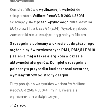
niezawodności
Komplet filtrów o
wydłużonej trwałości
do
rekuperatora
Vaillant RecoVAIR 260/4 360/4
składający się z
przeciwpyłkowego
filtra klasy G4
EU4) oraz filtra klasy G4 (EU4). Wysokiej jakości
zamienniki nie ustępujące oryginalnym filtrom.
Szczególnie polecany w okresie podwyższonego
stężenia pyłów zawieszonych PM1, PM2,5 i PM10
(jesień-zima) a także alergikom w okresie
aktywności alergenów. Komplet szczególnie
polecany w przypadku konieczności częstszej
wymiany filtrów od strony czerpni.
Filtry pasują do wszystkich wariantów Vaillant
RecoVAIR 260/4 360/4 - m.in. E (wersja z
wymiennikiem entalpticznym).
✅
Zalety: