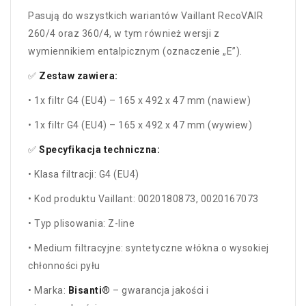
Pasują do wszystkich wariantów Vaillant RecoVAIR
260/4 oraz 360/4, w tym również wersji z
wymiennikiem entalpicznym (oznaczenie „E”).
✅
Zestaw zawiera:
• 1x filtr G4 (EU4) – 165 x 492 x 47 mm (nawiew)
• 1x filtr G4 (EU4) – 165 x 492 x 47 mm (wywiew)
✅
Specyfikacja techniczna:
• Klasa filtracji: G4 (EU4)
• Kod produktu Vaillant: 0020180873, 0020167073
• Typ plisowania: Z-line
• Medium filtracyjne: syntetyczne włókna o wysokiej
chłonności pyłu
• Marka:
Bisanti®
– gwarancja jakości i