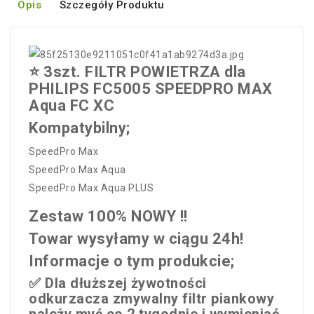
Opis
Szczegóły Produktu
⭐️ 3szt. FILTR POWIETRZA dla
PHILIPS FC5005 SPEEDPRO MAX
Aqua FC XC
Kompatybilny;
SpeedPro Max
SpeedPro Max Aqua
SpeedPro Max Aqua PLUS
Zestaw 100% NOWY !!
Towar wysyłamy w ciągu 24h!
Informacje o tym produkcie;
✅ Dla dłuższej żywotności
odkurzacza zmywalny filtr piankowy
należy myć co 2 tygodnie i wymieniać