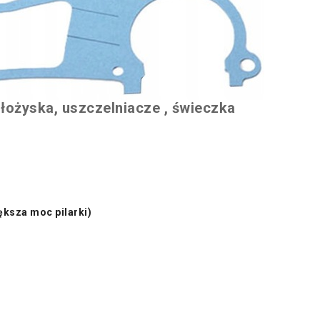
ożyska, uszczelniacze , świeczka
ększa moc pilarki)