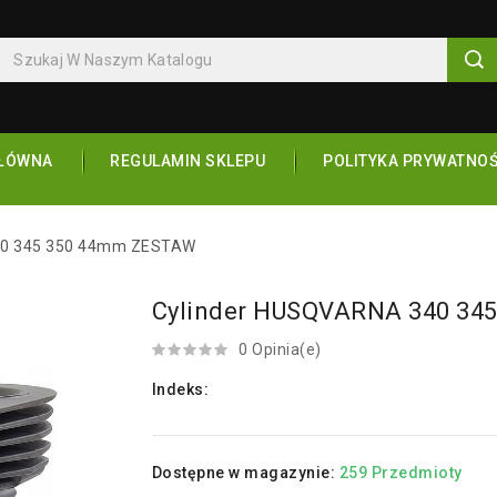
ŁÓWNA
REGULAMIN SKLEPU
POLITYKA PRYWATNOŚ
40 345 350 44mm ZESTAW
Cylinder HUSQVARNA 340 34
0 Opinia(e)
Indeks:
Dostępne w magazynie:
259 Przedmioty